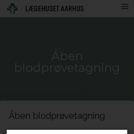
Åben
blodprøvetagning
Åben blodprøvetagning
Vi har åben blodprøvetagning, mandag - fredag fra kl. 08.00 til