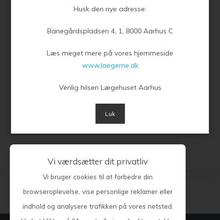
Husk den nye adresse:
08.30.
Du skal tjekke ind med dit gule sundhedskort inden
kl. 08.30, derefter sætte dig i venteværelset
. Du kan
Banegårdspladsen 4, 1, 8000 Aarhus C
forvente lidt ventetid, da vi hjælper i ankomne rækkefølge.
Læs meget mere på vores hjemmeside
Du skal bare møde op uden aftale. Det eneste krav er, at din
www.laegerne.dk
læge har lavet en blodprøverekvisition.
Venlig hilsen Lægehuset Aarhus
Har du aftalt med din læge at prøverne skal tages på et
sygehus, så kan du se nærmere
her
for voksne og
her
for
Luk
børn.
Vi værdsætter dit privatliv
Vi bruger cookies til at forbedre din
browseroplevelse, vise personlige reklamer eller
indhold og analysere trafikken på vores netsted.